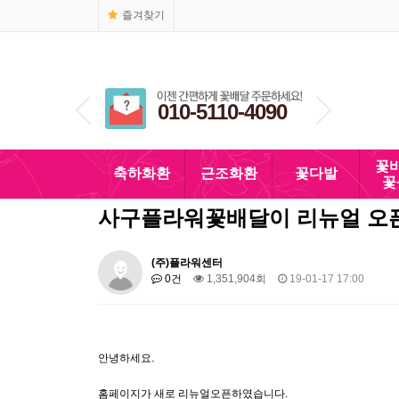
즐겨찾기
6-4090
16
010-5110-4090
꽃
축하화환
근조화환
꽃다발
꽃
사구플라워꽃배달이 리뉴얼 오
(주)플라워센터
0건
1,351,904회
19-01-17 17:00
안녕하세요.
홈페이지가 새로 리뉴얼오픈하였습니다.