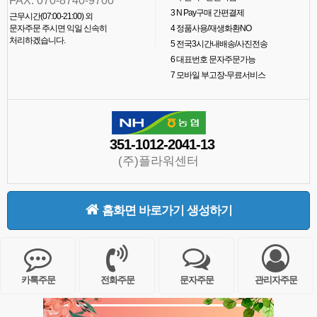
FAX. 070-8740-9700
3
N Pay구매 간편결제
근무시간(07:00-21:00) 외
문자주문 주시면 익일 신속히
4
정품사용/재생화환NO
처리하겠습니다.
5
전국3시간내배송/사진전송
6
대표번호 문자주문가능
7
모바일 부고장-무료서비스
351-1012-2041-13
(주)플라워센터
홈화면 바로가기 생성하기
카톡주문
전화주문
문자주문
관리자주문