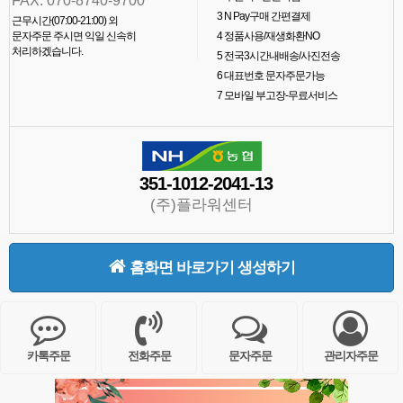
FAX. 070-8740-9700
3
N Pay구매 간편결제
근무시간(07:00-21:00) 외
문자주문 주시면 익일 신속히
4
정품사용/재생화환NO
처리하겠습니다.
5
전국3시간내배송/사진전송
6
대표번호 문자주문가능
7
모바일 부고장-무료서비스
351-1012-2041-13
(주)플라워센터
홈화면 바로가기 생성하기
카톡주문
전화주문
문자주문
관리자주문