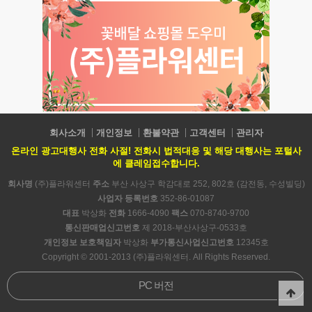
회사소개
개인정보
환불약관
고객센터
관리자
온라인 광고대행사 전화 사절! 전화시 법적대응 및 해당 대행사는 포털사
에 클레임접수합니다.
회사명
(주)플라워센터
주소
부산 사상구 학감대로 252, 802호 (감전동, 수성빌딩)
사업자 등록번호
352-86-01087
대표
박상화
전화
1666-4090
팩스
070-8740-9700
통신판매업신고번호
제 2018-부산사상구-0533호
개인정보 보호책임자
박상화
부가통신사업신고번호
12345호
Copyright © 2001-2013 (주)플라워센터. All Rights Reserved.
PC 버전