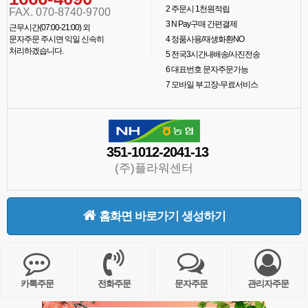
2
주문시 1천원적립
FAX. 070-8740-9700
3
N Pay구매 간편결제
근무시간(07:00-21:00) 외
문자주문 주시면 익일 신속히
4
정품사용/재생화환NO
처리하겠습니다.
5
전국3시간내배송/사진전송
6
대표번호 문자주문가능
7
모바일 부고장-무료서비스
351-1012-2041-13
(주)플라워센터
홈화면 바로가기 생성하기
카톡주문
전화주문
문자주문
관리자주문