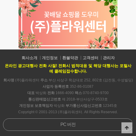
회사소개
개인정보
환불약관
고객센터
관리자
온라인 광고대행사 전화 사절! 전화시 법적대응 및 해당 대행사는 포털사
에 클레임접수합니다.
회사명
(주)플라워센터
주소
부산 사상구 학감대로 252, 802호 (감전동, 수성빌딩)
사업자 등록번호
352-86-01087
대표
박상화
전화
1666-4090
팩스
070-8740-9700
통신판매업신고번호
제 2018-부산사상구-0533호
개인정보 보호책임자
박상화
부가통신사업신고번호
12345호
Copyright © 2001-2013 (주)플라워센터. All Rights Reserved.
PC 버전