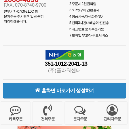
2
주문시 1천원적립
FAX. 070-8740-9700
3
N Pay구매 간편결제
근무시간(07:00-21:00) 외
문자주문 주시면 익일 신속히
4
정품사용/재생화환NO
처리하겠습니다.
5
전국3시간내배송/사진전송
6
대표번호 문자주문가능
7
모바일 부고장-무료서비스
351-1012-2041-13
(주)플라워센터
홈화면 바로가기 생성하기
카톡주문
전화주문
문자주문
관리자주문