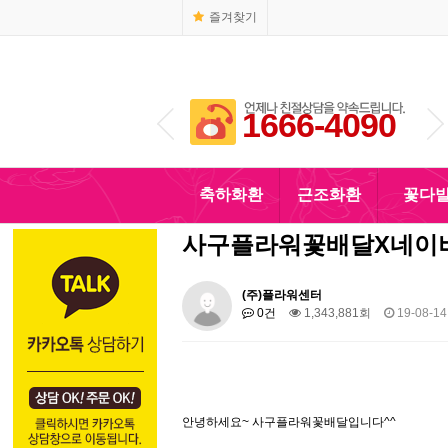
즐겨찾기
1666-4090
010-5110-4090
축하화환
근조화환
꽃다
사구플라워꽃배달X네이
(주)플라워센터
0건
1,343,881회
19-08-14
안녕하세요~ 사구플라워꽃배달입니다^^