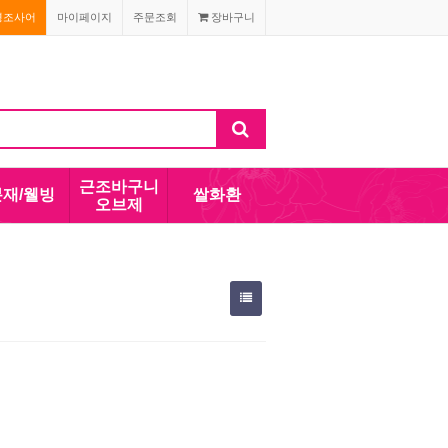
경조사어
마이페이지
주문조회
장바구니
근조바구니
분재/웰빙
쌀화환
오브제