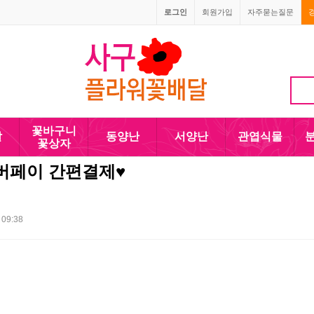
로그인
회원가입
자주묻는질문
010-5110-4090
꽃바구니
발
동양난
서양난
관엽식물
꽃상자
버페이 간편결제♥
 09:38