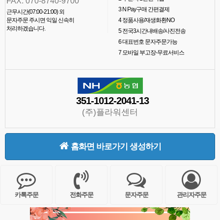
FAX. 070-8740-9700
3
N Pay구매 간편결제
근무시간(07:00-21:00) 외
문자주문 주시면 익일 신속히
4
정품사용/재생화환NO
처리하겠습니다.
5
전국3시간내배송/사진전송
6
대표번호 문자주문가능
7
모바일 부고장-무료서비스
351-1012-2041-13
(주)플라워센터
홈화면 바로가기 생성하기
카톡주문
전화주문
문자주문
관리자주문