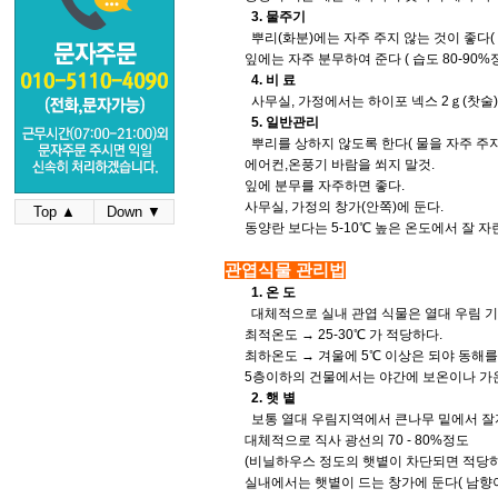
3. 물주기
뿌리(화분)에는 자주 주지 않는 것이 좋다( 3
잎에는 자주 분무하여 준다 ( 습도 80-90%정
4. 비 료
사무실, 가정에서는 하이포 넥스 2ｇ(찻술)에
5. 일반관리
뿌리를 상하지 않도록 한다( 물을 자주 주지말
에어컨,온풍기 바람을 쐬지 말것.
잎에 분무를 자주하면 좋다.
사무실, 가정의 창가(안쪽)에 둔다.
Top ▲
Down ▼
동양란 보다는 5-10℃ 높은 온도에서 잘 자
관엽식물 관리법
1. 온 도
대체적으로 실내 관엽 식물은 열대 우림 
최적온도 → 25-30℃ 가 적당하다.
최하온도 → 겨울에 5℃ 이상은 되야 동해를
5층이하의 건물에서는 야간에 보온이나 가온
2. 햇 볕
보통 열대 우림지역에서 큰나무 밑에서 잘
대체적으로 직사 광선의 70 - 80%정도
(비닐하우스 정도의 햇볕이 차단되면 적당하
실내에서는 햇볕이 드는 창가에 둔다( 남향이 