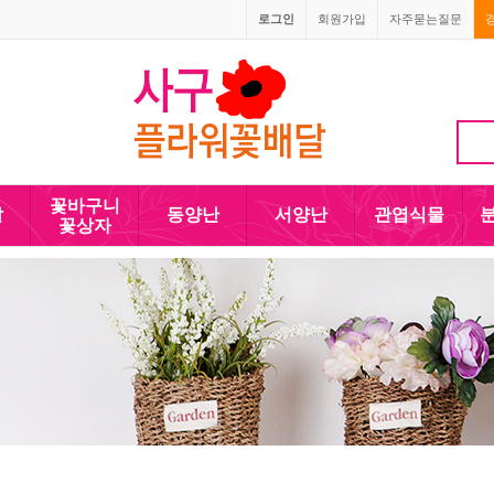
로그인
회원가입
자주묻는질문
1666-4090
010-5110-4090
꽃바구니
발
동양난
서양난
관엽식물
꽃상자