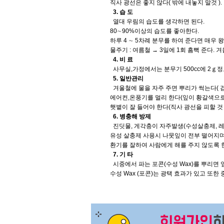
직사 광선은 좋지 않다( 밖에 내놓지 말것 ).
3. 습 도
열대 우림의 습도를 생각하면 된다.
80∼90%이상의 습도를 좋아한다.
하루 4 ∼ 5차례 분무를 하여 준다면 매우 
물주기 : 여름철 → 3일에 1회 흠뻑 준다. 겨
4. 비 료
사무실,가정에서는 분무기 500cc에 2ｇ정
5. 일반관리
겨울철에 물을 자주 주면 뿌리가 썩는다( 검은
에어컨,온풍기를 멀리 한다(잎이 황갈색으로 
햇볕이 잘 들어야 한다(직사 광선을 피할 것 -
6. 병충해 방제
진딧물, 게각충이 자주발생(수성살충제, 레
유성 살충제 사용시 나뭇잎이 전부 떨어지며
환기를 잘하여 사람에게 해를 주지 않도록 
7. 기 타
시중에서 파는 포콘(수성 Wax)를 뿌리면 
수성 Wax (포콘)는 광택 효과가 있고 또한 