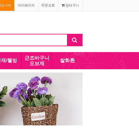
경조사어
마이페이지
주문조회
장바구니
근조바구니
분재/웰빙
쌀화환
오브제