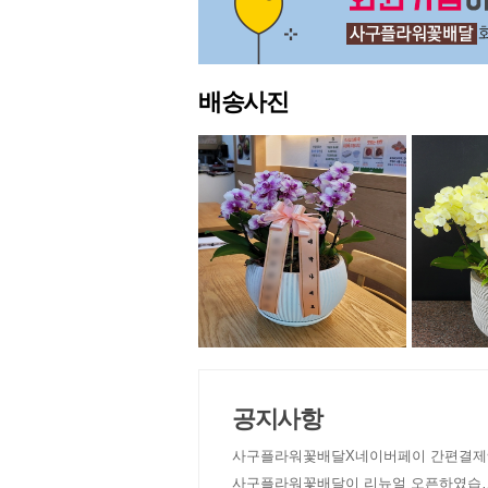
배송사진
공지사항
사구플라워꽃배달X네이버페이 간편결제
사구플라워꽃배달이 리뉴얼 오픈하였습