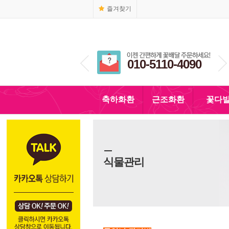
즐겨찾기
1666-4090
010-5110-4090
축하화환
근조화환
꽃다
식물관리