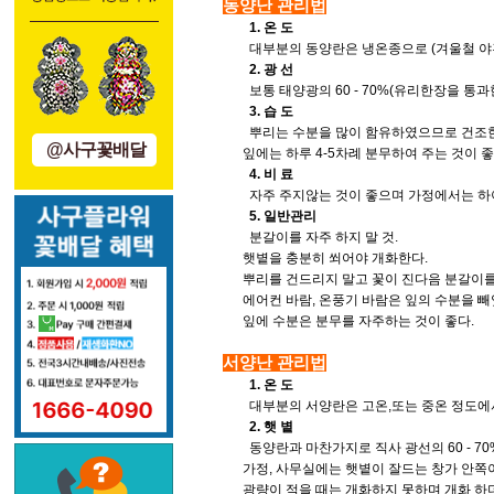
동양난 관리법
1. 온 도
대부분의 동양란은 냉온종으로 (겨울철 야간 10
2. 광 선
보통 태양광의 60 - 70%(유리한장을 통
3. 습 도
뿌리는 수분을 많이 함유하였으므로 건조한 상
@사구꽃배달
잎에는 하루 4-5차례 분무하여 주는 것이 좋
4. 비 료
자주 주지않는 것이 좋으며 가정에서는 하이
5. 일반관리
분갈이를 자주 하지 말 것.
햇볕을 충분히 쐬어야 개화한다.
뿌리를 건드리지 말고 꽃이 진다음 분갈이를 
에어컨 바람, 온풍기 바람은 잎의 수분을 빼
잎에 수분은 분무를 자주하는 것이 좋다.
서양난 관리법
1. 온 도
대부분의 서양란은 고온,또는 중온 정도에서 잘 
2. 햇 볕
동양란과 마찬가지로 직사 광선의 60 - 7
가정, 사무실에는 햇볕이 잘드는 창가 안쪽이
광량이 적을 때는 개화하지 못하며 개화 하더