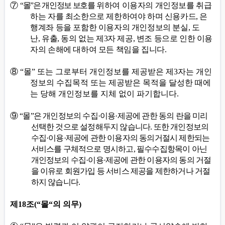
⑦
“
몰
”
은 개인정보 보호를
위하여 이용자의 개인정보를 취급
하는 자를 최소한으로 제한하여야 하며 신용카드
,
은
행계좌 등을 포함한 이용자의 개인정보의 분실
,
도
난
,
유출
,
동의 없는 제
3
자 제공
,
변조 등으로 인한 이용
자의 손해에 대하여 모든 책임을 집니다
.
⑧
“
몰
”
또는 그로부터 개인정보를 제공받은 제
3
자는 개인
정보의 수집목적 또는 제공받은 목적을 달성한 때에
는 당해 개인정보를 지체 없이 파기합니다
.
⑨
“
몰
”
은 개인정보의 수집
·
이용
·
제공에 관한 동의 란을 미리
선택한 것으로 설정해두지 않습니다
.
또한 개인정보의
수집
·
이용
·
제공에 관한 이용자의 동의거절시 제한되는
서비스를 구체적으로 명시하고
,
필수수집항목이 아닌
개인정보의 수집
·
이용
·
제공에 관한 이용자의 동의 거절
을 이유로 회원가입 등 서비스 제공을 제한하거나 거절
하지 않습니다
.
제
18
조
(“
몰
“
의 의무
)