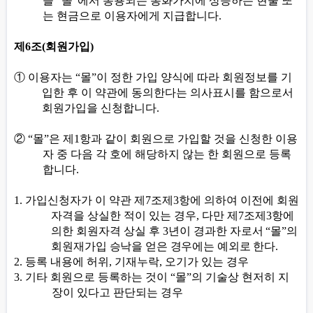
을
“
몰
”
에서 통용되는 통화가치에 상응하는 현물 또
는 현금으로 이용자에게 지급합니다
.
제
6
조
(
회원가입
)
①
이용자는
“
몰
”
이 정한 가입 양식에 따라 회원정보를 기
입한 후 이 약관에 동의한다는 의사표시를 함으로서
회원가입을 신청합니다
.
②
“
몰
”
은 제
1
항과 같이 회원으로 가입할 것을 신청한 이용
자 중 다음 각 호에 해당하지 않는 한 회원으로 등록
합니다
.
1.
가입신청자가 이 약관 제
7
조제
3
항에 의하여 이전에 회원
자격을 상실한 적이 있는 경우
,
다만 제
7
조제
3
항에
의한 회원자격 상실 후
3
년이
경과한 자로서
“
몰
”
의
회원재가입 승낙을 얻은 경우에는 예외로 한다
.
2.
등록 내용에 허위
,
기재누락
,
오기가 있는 경우
3.
기타 회원으로 등록하는 것이
“
몰
”
의 기술상 현저히 지
장이 있다고 판단되는 경우