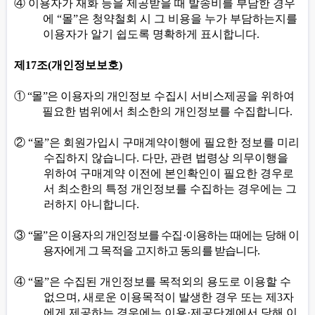
④
이용자가 재화 등을 제공받을 때 발송비를 부담한 경우
에
“
몰
”
은 청약철회 시 그 비용을 누가 부담하는지를
이용자가 알기 쉽도록 명확하게 표시합니다
.
제
17
조
(
개인정보보호
)
①
“
몰
”
은 이용자의 개인
정보 수집시 서비스제공을 위하여
필요한 범위에서 최소한의 개인정보를 수집합니다
.
②
“
몰
”
은 회원가입시 구매계약이행에 필요한 정보를 미리
수집하지 않습니다
.
다만
,
관련 법령상 의무이행을
위하여 구매계약 이전에 본인확인이 필요한 경우로
서 최소한의 특정 개인정보를 수집하는 경우에는 그
러하지 아니합니다
.
③
“
몰
”
은 이용자의 개인정보를 수집
·
이용하는 때에는 당해 이
용자에게 그 목적을 고지하고 동의를 받습니다
.
④
“
몰
”
은 수집된 개인정보를 목적외의 용도로 이용할 수
없으며
,
새로운 이용목적이 발생한 경우 또는 제
3
자
에게 제공하는 경우에는 이용
·
제공단계에서 당해 이