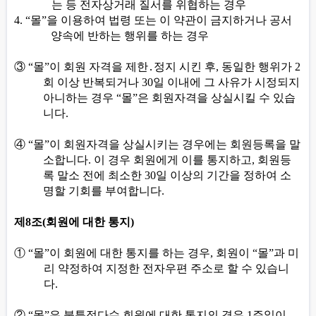
는 등 전자상거래 질서를 위협하는 경우
4. “
몰
”
을 이용하여 법령 또는 이 약관이 금지하거나 공서
양속에 반하는 행위를 하는 경우
③
“
몰
”
이 회원 자격을 제한
․
정지 시킨 후
,
동일한 행위가
2
회 이상 반복되거나
30
일 이내에 그 사유가 시정되지
아니하는 경우
“
몰
”
은 회원자격을 상실시킬 수 있습
니다
.
④
“
몰
”
이 회원자격을 상실시키는 경우에는 회원등록을 말
소합니다
.
이 경우 회원에게 이를 통지하고
,
회원등
록 말소 전에 최소한
30
일 이상의 기간을 정하여 소
명할 기회를 부여합니다
.
제
8
조
(
회원에 대한 통지
)
①
“
몰
”
이 회원에 대한 통지를 하는 경우
,
회원이
“
몰
”
과 미
리 약정하여 지정한 전자우편 주소로 할 수 있습니
다
.
②
“
몰
”
은 불특정다수 회원에 대한 통지의 경우
1
주일이