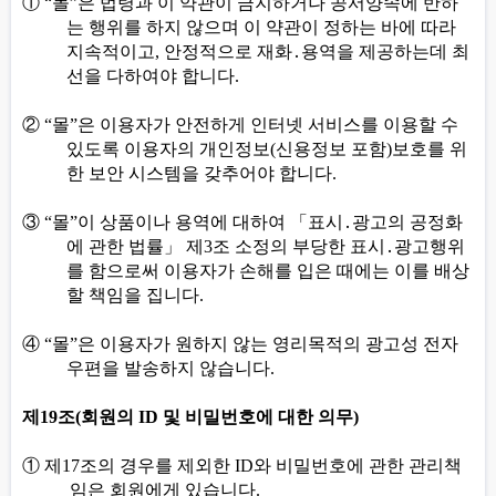
①
“
몰
”
은 법령과 이 약관이 금지하거나 공서양속에 반하
는 행위를 하지 않으며 이 약관이 정하는 바에 따라
지속적이고
,
안정적으로 재화
․
용역을 제공하는데 최
선을 다하여야 합니다
.
②
“
몰
”
은 이용자가 안전하게 인터넷 서비스를 이용할 수
있도록 이용자의 개인정보
(
신용정보 포함
)
보호를 위
한 보안 시스템을 갖추어야 합니다
.
③
“
몰
”
이 상품이나 용역에 대하여
「
표시
․
광고의 공정화
에 관한 법률
」
제
3
조 소정의 부당한 표시
․
광고행위
를 함으로써 이용자가 손해를 입은 때에는 이를 배상
할 책임을 집니다
.
④
“
몰
”
은 이용자가 원하지 않는 영리목적의 광고성 전자
우편을 발송하지 않습니다
.
제
19
조
(
회원의
ID
및 비밀번호에 대한 의무
)
①
제
17
조의 경우를 제외한
ID
와 비밀번호에 관한 관리책
임은 회원에게 있습니다
.