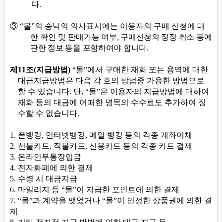
다
.
③
“
몰
”
의 승낙의 의사표시에는 이용자의 구매 신청에 대
한 확인 및 판매
가능 여부
,
구매신청의 정정 취소 등에
관한 정보 등을 포함하여야 합니다
.
제
11
조
(
지급방법
)
“
몰
”
에서 구매한 재화 또는 용역에 대한
대금지급방법은 다음 각 호의 방법중 가용한 방법으로
할 수 있습니다
.
단
, “
몰
”
은 이용자의 지급방법에 대하여
재화 등의 대금에 어떠한 명목의 수수료도 추가하여 징
수할 수 없습니다
.
1.
폰뱅킹
,
인터넷뱅킹
,
메일 뱅킹 등의 각종 계좌이체
2.
선불카드
,
직불카드
,
신용카드 등의 각종 카드 결제
3.
온라인무통장입금
4.
전자화폐에 의한 결제
5.
수령 시 대금지급
6.
마일리지 등
“
몰
”
이 지급한 포인트에 의한 결제
7. “
몰
”
과 계약을 맺었거나
“
몰
”
이 인정한 상품권에 의한 결
제