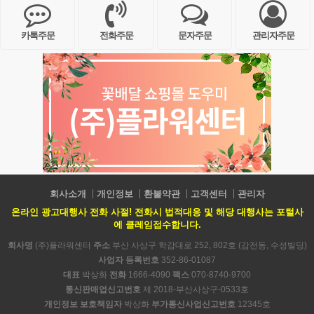
카톡주문
전화주문
문자주문
관리자주문
회사소개
개인정보
환불약관
고객센터
관리자
온라인 광고대행사 전화 사절! 전화시 법적대응 및 해당 대행사는 포털사
에 클레임접수합니다.
회사명
(주)플라워센터
주소
부산 사상구 학감대로 252, 802호 (감전동, 수성빌딩)
사업자 등록번호
352-86-01087
대표
박상화
전화
1666-4090
팩스
070-8740-9700
통신판매업신고번호
제 2018-부산사상구-0533호
개인정보 보호책임자
박상화
부가통신사업신고번호
12345호