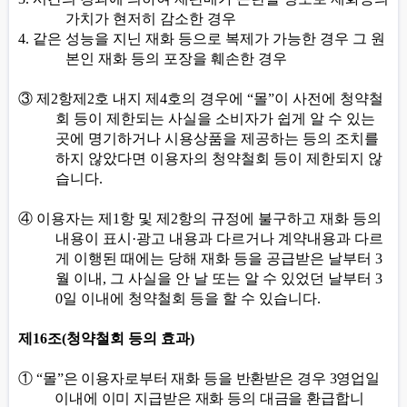
가치가 현저히 감소한 경우
4.
같은 성능을 지닌 재화 등으로 복제가 가능한 경우 그 원
본인 재화 등의 포장을 훼손한 경우
③
제
2
항제
2
호 내지 제
4
호의 경우에
“
몰
”
이 사전에 청약철
회 등이 제한되는 사실을 소비자가 쉽게 알 수 있는
곳에 명기하거나 시용상품을 제공하는 등의 조치를
하지 않았다면 이용자의 청약철회 등이 제한되지 않
습니다
.
④
이용자는 제
1
항 및 제
2
항의 규정에 불구하고 재화 등의
내용이 표시
·
광고 내용과 다르거나 계약내용과 다르
게 이행된 때에는 당해 재화 등을 공급받은 날부터
3
월 이내
,
그 사실을 안 날 또는 알 수 있었던 날부터
3
0
일 이내에 청약철회 등을 할 수 있습니다
.
제
16
조
(
청약철회 등의 효과
)
①
“
몰
”
은 이용자로부터 재화 등을 반환받은 경우
3
영업일
이내에 이미 지급받은 재화 등의 대금을 환급합니