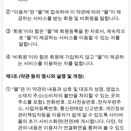
②
“
이용자
”
란
“
몰
”
에 접속하여 이 약관에 따라
“
몰
”
이 제
공하는 서비스를 받는 회원 및 비회원을 말합니다
.
③
‘
회원
’
이라 함은
“
몰
”
에 회원등록을 한 자로서
,
계속적으
로
“
몰
”
이 제공하는 서비스를 이용할 수 있는 자를
말합니다
.
④
‘
비회원
’
이라 함은 회원에 가입하지 않고
“
몰
”
이 제공하
는 서비스를 이용하는 자를 말합니다
.
제
3
조
(
약관 등의 명시와 설명 및 개정
)
①
“
몰
”
은 이 약관의 내용과 상호 및 대표자 성명
,
영업소
소재지 주소
(
소비자의 불만을 처리할 수 있는 곳의
주소를 포함
),
전화번호
․
모사전송번호
․
전자우편주
소
,
사업자등록번호
,
통신판매업 신고번호
,
개인정보
관리책임자등을 이용자가 쉽게 알 수 있도록
사이버
몰의 초기 서비스화면
(
전면
)
에 게시합니다
.
다만
,
약
관의 내용은 이용자가 연결화면을 통하여 볼 수 있도