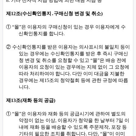
8.
기타 전자적 지급 방법에 의한 대금 지급 등
제
12
조
(
수신확인통지
․
구매신청 변경 및 취소
)
①
“
몰
”
은 이용자의 구매신청이 있는 경우 이용자에게 수
신확인통지를 합니다
.
②
수신확인통지를 받은 이용자는 의사표시의 불일치 등이
있는 경우에는 수신확인통지를 받은 후 즉시 구매신
청 변경 및 취소를 요청할 수 있고
“
몰
”
은 배송 전에
이용자의 요청이 있는 경우에는 지체 없이 그 요청에
따라 처리하여야 합니다
.
다만 이미 대금을 지불한
경우에는 제
15
조의 청약철회 등에 관한 규정에 따릅
니다
.
제
13
조
(
재화 등의 공급
)
①
“
몰
”
은 이용자와 재화 등의 공급시기에 관하여 별도의
약정이 없는 이상
,
이용자가 청약을 한 날부터
7
일 이
내에 재화 등을 배송할 수 있도록 주문제작
,
포장 등
기타의 필요한 조치를 취합니다
.
다만
, “
몰
”
이 이미