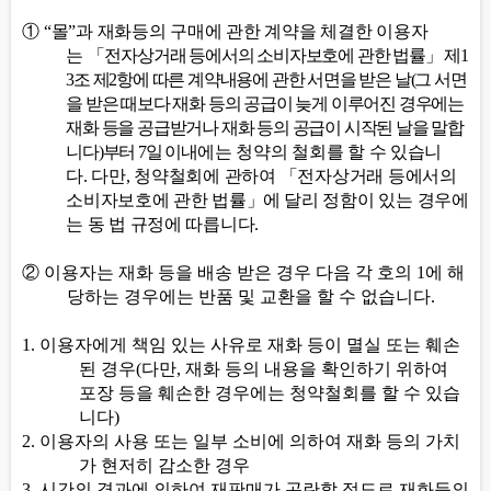
①
“
몰
”
과 재화등의 구매에 관한 계약을 체결한 이용자
는
「
전자상거래 등에서의 소비자보호에 관한 법률
」
제
1
3
조 제
2
항에 따른 계약내용에 관한 서면을 받은 날
(
그 서면
을 받은 때보다 재화 등의 공급이 늦게 이루어진 경우에는
재화 등을 공급받거나 재화 등의 공급이 시작된 날을 말합
니다
)
부터
7
일 이내
에는 청약의 철회를 할 수 있습니
다
.
다만
,
청약철회에 관하여
「
전자상거래 등에서의
소비자보호에 관한 법률
」
에 달리 정함이 있는 경우에
는 동 법 규정에 따릅니다
.
②
이용자는 재화 등을 배송 받은 경우 다음 각 호의
1
에 해
당하는 경우에는 반품 및 교환을 할 수 없습니다
.
1.
이용자에게 책임 있는 사유로 재화 등이 멸실 또는 훼손
된 경우
(
다만
,
재화 등의 내용을 확인하기 위하여
포장 등을 훼손한 경우에는 청약철회를 할 수 있습
니다
)
2.
이용자의 사용 또는 일부 소비에 의하여 재화 등의 가치
가 현저히 감소한 경우
3.
시간의 경과에 의하여 재판매가 곤란할 정도로 재화등의