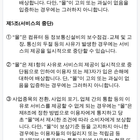
배상합니다
.
다만
, “
몰
”
이 고의 또는 과실이 없음을
입증하는 경우에는 그러하지 아니합니다
.
제
5
조
(
서비스의 중단
)
①
“
몰
”
은 컴퓨터 등 정보통신설비의 보수점검
․
교체 및 고
장
,
통신의 두절 등의 사유가 발생한 경우에는 서비
스의 제공을 일시적으로 중단할 수 있습니다
.
②
“
몰
”
은 제
1
항의 사유로 서비스의 제공이 일시적으로 중
단됨으로 인하여 이용자 또는 제
3
자가 입은 손해에
대하여 배상합니다
.
단
, “
몰
”
이 고의 또는 과실이 없
음을 입증하는 경우에는 그러하지 아니합니다
.
③
사업종목의 전환
,
사업의 포기
,
업체 간의 통합 등의 이
유로 서비스를 제공할 수 없게 되는 경우에는
“
몰
”
은
제
8
조에 정한 방법으로 이용자에게 통지하고 당
초
“
몰
”
에서 제시한 조건에 따라 소비자에게 보상합
니다
.
다만
, “
몰
”
이 보상기준 등을 고지하지 아니한
경우에는 이용자들의 마일리지 또는 적립금 등