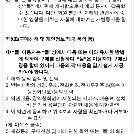
상
“
몰
”
게시판에 게시함으로서 개별 통지에 갈음할
수 있습니다
.
다만
,
회원 본인의 거래와 관련하여 중
대한 영향을 미치는 사항에 대하여는 개별통지를 합
니다
.
제
9
조
(
구매신청 및 개인정보 제공 동의 등
)
①
“
몰
”
이용자는
“
몰
”
상에서 다음 또는 이와 유사한 방법
에 의하여 구매를 신청하며
, “
몰
”
은 이용자가 구매신
청을 함에 있어서 다음의 각 내용을 알기 쉽게 제공
하여야 합니다
.
1.
재화 등의 검색 및 선택
2.
받는 사람의
성명
,
주소
,
전화번호
,
전자우편주소
(
또는 이
동전화번호
)
등의 입력
3.
약관내용
,
청약철회권이 제한되는 서비스
,
배송료
․
설치
비 등의 비용부담과 관련한 내용에 대한 확인
4.
이 약관에 동의하고 위
3.
호의 사항을 확인하거나 거부하
는 표시
(
예
,
마우스 클릭
)
5.
재화등의 구매신청 및 이에 관한 확인 또는
“
몰
”
의 확인