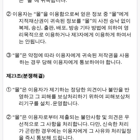
은
”
몰
“
에 귀속합니다
.
②
이용자는
“
몰
”
을 이용함으로써 얻은 정보 중
“
몰
”
에게
지적재산권이 귀속된 정보를
“
몰
”
의 사전 승낙 없이
복제
,
송신
,
출판
,
배포
,
방송 기타 방법에 의하여 영
리목적으로 이용하거나 제
3
자에게 이용하게 하여서
는 안됩니다
.
③
“
몰
”
은 약정에 따라 이용자에게 귀속된 저작권을 사용
하는 경우 당해 이용자에게 통보하여야 합니다
.
제
23
조
(
분쟁해결
)
①
“
몰
”
은 이용자가 제기하는 정당한 의견이나 불만을 반
영하고 그 피해를 보상처리하기 위하여 피해보상처
리기구를 설치
․
운영합니다
.
②
“
몰
”
은 이용자로부터 제출되는 불만사항 및 의견은 우
선적으로 그 사항을 처리합니다
.
다만
,
신속한 처리
가 곤란한 경우에는 이용자에게 그 사유와 처리일정
을 즉시 통보해 드립니다
.