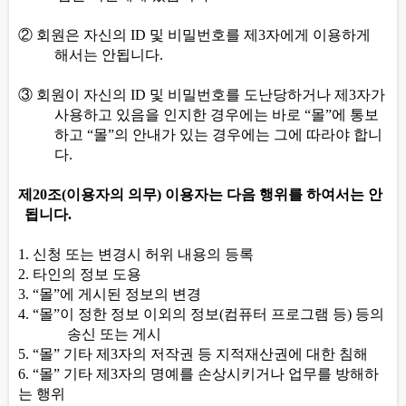
②
회원은 자신의
ID
및 비밀번호를 제
3
자에게 이용하게
해서는 안됩니다
.
③
회원이 자신의
ID
및 비밀번호를 도난당하거나 제
3
자가
사용하고 있음을 인지한 경우에는 바로
“
몰
”
에 통보
하고
“
몰
”
의 안내가 있는 경우에는 그에 따라야 합니
다
.
제
20
조
(
이용자의 의무
)
이용자는 다음 행위를 하여서는 안
됩니다
.
1.
신청 또는 변경시 허위 내용의 등록
2.
타인의 정보 도용
3. “
몰
”
에 게시된 정보의 변경
4. “
몰
”
이 정한 정보 이외의 정보
(
컴퓨터 프로그램 등
)
등의
송신 또는 게시
5. “
몰
”
기타 제
3
자의 저작권 등 지적재산권에 대한 침해
6. “
몰
”
기타 제
3
자의 명예를 손상시키거나 업무를 방해하
는 행위