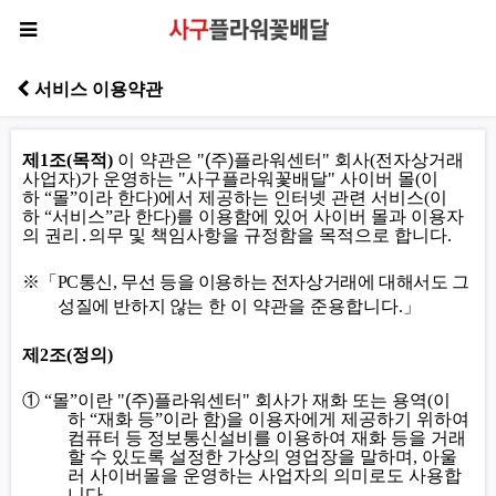
서비스 이용약관
제
1
조
(
목적
)
이 약관은
"
(주)플라워센터
"
회사
(
전자상거래
사업자
)
가 운영하는
"
사구플라워꽃배달
"
사이버 몰
(
이
하
“
몰
”
이라 한다
)
에서 제공하는 인터넷 관련 서비스
(
이
하
“
서비스
”
라 한다
)
를 이용함에 있어 사이버 몰과 이용자
의 권리
․
의무 및 책임사항을 규정함을 목적으로 합니다
.
※
「
PC
통신
,
무선 등을 이용하는 전자상거래에 대해서도 그
성질에 반하지 않는
한 이 약관을 준용합니다
.
」
제
2
조
(
정의
)
①
“
몰
”
이란
"
(주)플라워센터
"
회사가 재화 또는 용역
(
이
하
“
재화 등
”
이라 함
)
을 이용자에게 제공하기 위하여
컴퓨터 등 정보통신설비를 이용하여 재화 등을 거래
할 수 있도록 설정한 가상의 영업장을 말하며
,
아울
러 사이버몰을 운영하는 사업자의 의미로도 사용합
니다
.