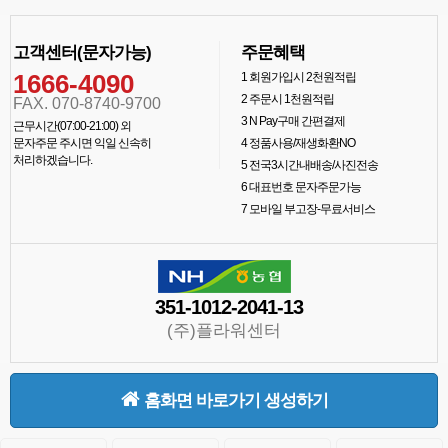
고객센터(문자가능)
주문혜택
1666-4090
1
회원가입시 2천원적립
2
주문시 1천원적립
FAX. 070-8740-9700
3
N Pay구매 간편결제
근무시간(07:00-21:00) 외
문자주문 주시면 익일 신속히
4
정품사용/재생화환NO
처리하겠습니다.
5
전국3시간내배송/사진전송
6
대표번호 문자주문가능
7
모바일 부고장-무료서비스
351-1012-2041-13
(주)플라워센터
홈화면 바로가기 생성하기