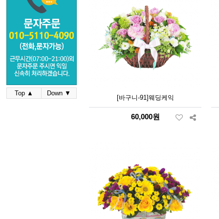
Top ▲
Down ▼
[바구니-91]웨딩케익
60,000원