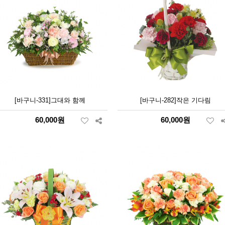
[바구니-331]그대와 함께
[바구니-282]작은 기다림
60,000원
60,000원