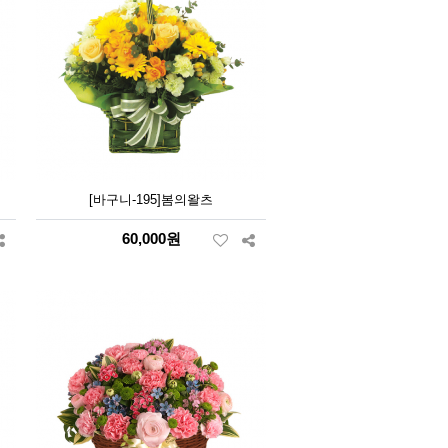
[바구니-195]봄의왈츠
60,000원