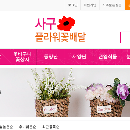
로그인
회원가입
자주묻는질문
010-5110-4090
꽃바구니
발
동양난
서양난
관엽식물
꽃상자
트
점높은순
후기많은순
최근등록순