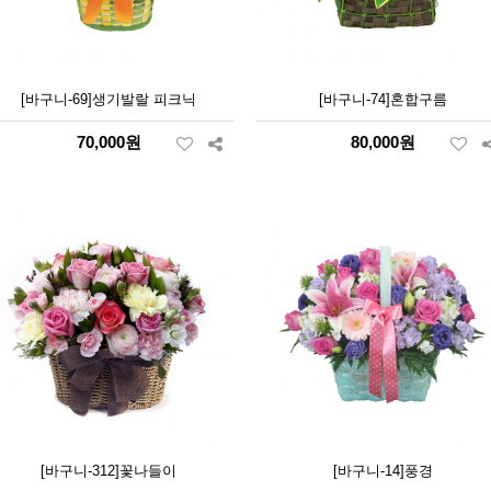
[바구니-69]생기발랄 피크닉
[바구니-74]혼합구름
70,000원
80,000원
[바구니-312]꽃나들이
[바구니-14]풍경