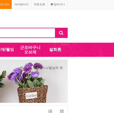
경조사어
마이페이지
주문조회
장바구니
근조바구니
분재/웰빙
쌀화환
오브제
꽃바구니/꽃상자