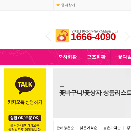
즐겨찾기
1666-4090
010-5110-4090
축하화환
근조화환
꽃다
꽃바구니/꽃상자 상품리스
판매많은순
낮은가격순
높은가격순
평