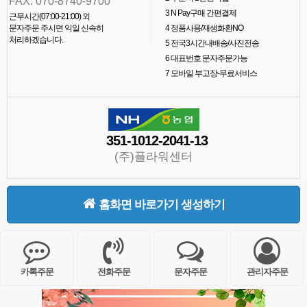
FAX. 070-8740-9700
3
N Pay구매 간편결제
근무시간(07:00-21:00) 외
문자주문 주시면 익일 신속히
4
정품사용/재생화환NO
처리하겠습니다.
5
전국3시간내배송/사진전송
6
대표번호 문자주문가능
7
모바일 부고장-무료서비스
351-1012-2041-13
(주)플라워센터
홈화면 바로가기 생성하기
카톡주문
전화주문
문자주문
관리자주문