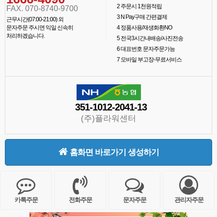
2
주문시 1천원적립
FAX. 070-8740-9700
3
N Pay구매 간편결제
근무시간(07:00-21:00) 외
문자주문 주시면 익일 신속히
4
정품사용/재생화환NO
처리하겠습니다.
5
전국3시간내배송/사진전송
6
대표번호 문자주문가능
7
모바일 부고장-무료서비스
351-1012-2041-13
(주)플라워센터
홈화면 바로가기 생성하기
카톡주문
전화주문
문자주문
관리자주문