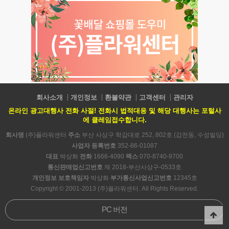
회사소개
개인정보
환불약관
고객센터
관리자
온라인 광고대행사 전화 사절! 전화시 법적대응 및 해당 대행사는 포털사
에 클레임접수합니다.
회사명
(주)플라워센터
주소
부산 사상구 학감대로 252, 802호 (감전동, 수성빌딩)
사업자 등록번호
352-86-01087
대표
박상화
전화
1666-4090
팩스
070-8740-9700
통신판매업신고번호
제 2018-부산사상구-0533호
개인정보 보호책임자
박상화
부가통신사업신고번호
12345호
Copyright © 2001-2013 (주)플라워센터. All Rights Reserved.
PC 버전