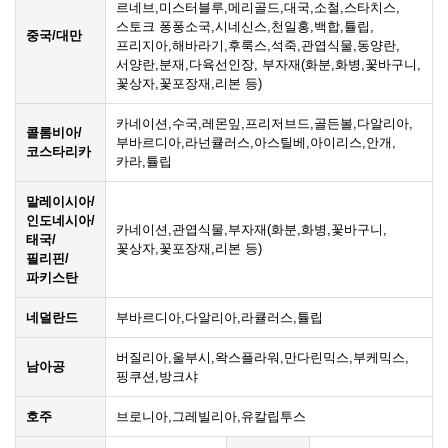
르네브,미스터블루,메리골드,대국,소철,스타치스,
스토크 퐁퐁소국,시네신스,천일홍,백합,튤립,
중국/대만
프리지아,해바라기,후룩스,석죽,관엽식물,동양란,
서양란,분재,다육선인장, 부자재(화분,화병,꽃바구니,
꽃상자,꽃포장재,리본 등)
카네이션,수국,레몬잎,프리저브드,골든볼,다알리아,
콜롬비아/
부바르디아,라넌큘러스,아스틸베,아이리스,안개,
코스타리카
카라,튤립
말레이시아/
인도네시아/
카네이션,관엽식물,부자재(화분,화병,꽃바구니,
태국/
꽃상자,꽃포장재,리본 등)
필리핀/
파키스탄
네덜란드
부바르디아,다알리아,라큘러스,튤립
버질리아,울부시,왁스플라워,만다린믹스,부케믹스,
남아공
핑쿠션,방크샤
호주
브로니아,그레빌리아,유칼립투스