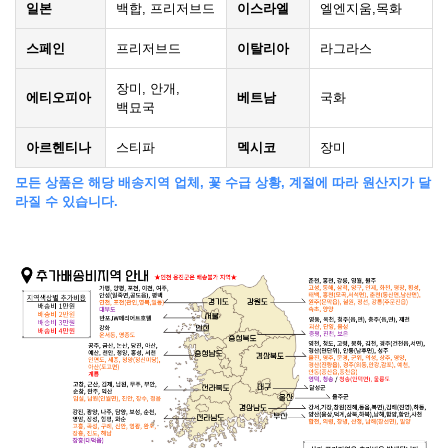
일본
백합, 프리저브드
이스라엘
엘엔지움,목화
스페인
프리저브드
이탈리아
라그라스
장미, 안개,
에티오피아
베트남
국화
백묘국
아르헨티나
스티파
멕시코
장미
모든 상품은 해당 배송지역 업체, 꽃 수급 상황, 계절에 따라 원산지가 달
라질 수 있습니다.