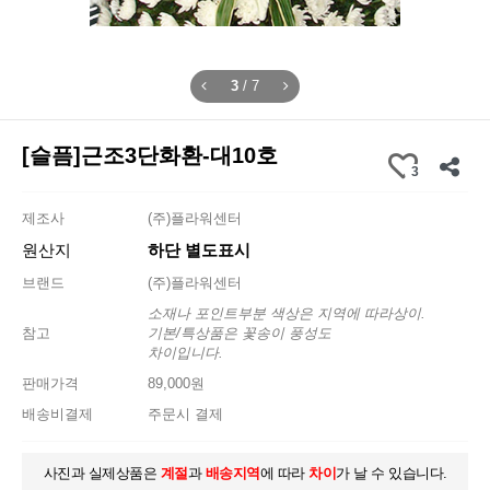
3
/
7
[슬픔]근조3단화환-대10호
3
제조사
(주)플라워센터
원산지
하단 별도표시
브랜드
(주)플라워센터
소재나 포인트부분 색상은 지역에 따라상이.
참고
기본/특상품은 꽃송이 풍성도
차이입니다.
판매가격
89,000원
배송비결제
주문시 결제
사진과 실제상품은
계절
과
배송지역
에 따라
차이
가 날 수 있습니다.