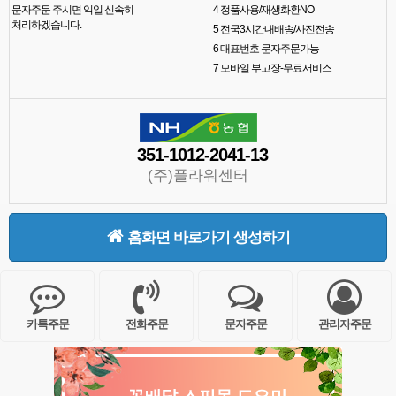
문자주문 주시면 익일 신속히
4
정품사용/재생화환NO
처리하겠습니다.
5
전국3시간내배송/사진전송
6
대표번호 문자주문가능
7
모바일 부고장-무료서비스
351-1012-2041-13
(주)플라워센터
홈화면 바로가기 생성하기
카톡주문
전화주문
문자주문
관리자주문