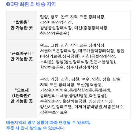
3단 화환 외 배송 지역
밀양, 청도, 완도 지역 모든 장례식장,
“쌀화환”
강진마량장례식장,
만 가능한 곳
창녕공설장례식장, 예산(중앙장례식장,
청담장례문화원)
완도, 고령, 산청 지역 모든 장례식장,
서울더조은장례식장, 대구가톨릭장례식장, 창원
“근조바구니”
(마산의료원,상복공원), 사천(공설장례식장,
만 가능한 곳
누리원), 창녕(공설장례식장,전문서울병원),
함안하늘공원, 상주시민장례식장
부안, 거창, 산청, 김천, 여수, 연천, 정읍, 남원
지역 모든 장례식장, 부산(영락공원,
“오브제
기장원자력병원,동래착한전문,동래봉생,
(1단화환)”
동래빌리브세웅,중앙U병원,좌천봉생),
만 가능한 곳
수원연화장, 울산하늘공원, 양산장례식장,
양산시민장례호텔, 거제거붕백병원,세종은하수,
강원속초의료원
배송지역의 경우 상황에 따라 변경될 수 있으며,
주문 시 안내 받으실 수 있습니다.