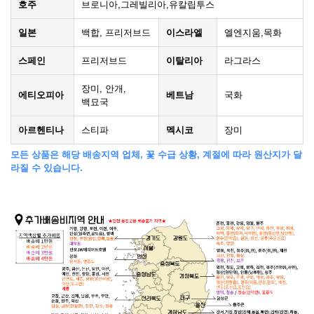
호주
브로니아,그레빌리아,유칼립투스
일본
백합, 프리저브드
이스라엘
엘엔지움,목화
스페인
프리저브드
이탈리아
라그라스
장미, 안개,
에티오피아
베트남
국화
백묘국
아르헨티나
스티파
멕시코
장미
모든 상품은 해당 배송지역 업체, 꽃 수급 상황, 계절에 따라 원산지가 달
라질 수 있습니다.