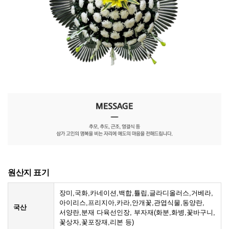
원산지 표기
장미,국화,카네이션,백합,튤립,글라디올러스,거베라,
아이리스,프리지아,카라,안개꽃,관엽식물,동양란,
국산
서양란,분재 다육선인장, 부자재(화분,화병,꽃바구니,
꽃상자,꽃포장재,리본 등)