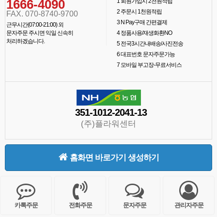
1666-4090
1
회원가입시 2천원적립
2
주문시 1천원적립
FAX. 070-8740-9700
3
N Pay구매 간편결제
근무시간(07:00-21:00) 외
문자주문 주시면 익일 신속히
4
정품사용/재생화환NO
처리하겠습니다.
5
전국3시간내배송/사진전송
6
대표번호 문자주문가능
7
모바일 부고장-무료서비스
351-1012-2041-13
(주)플라워센터
홈화면 바로가기 생성하기
카톡주문
전화주문
문자주문
관리자주문