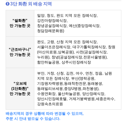
3단 화환 외 배송 지역
밀양, 청도, 완도 지역 모든 장례식장,
“쌀화환”
강진마량장례식장,
만 가능한 곳
창녕공설장례식장, 예산(중앙장례식장,
청담장례문화원)
완도, 고령, 산청 지역 모든 장례식장,
서울더조은장례식장, 대구가톨릭장례식장, 창원
“근조바구니”
(마산의료원,상복공원), 사천(공설장례식장,
만 가능한 곳
누리원), 창녕(공설장례식장,전문서울병원),
함안하늘공원, 상주시민장례식장
부안, 거창, 산청, 김천, 여수, 연천, 정읍, 남원
지역 모든 장례식장, 부산(영락공원,
“오브제
기장원자력병원,동래착한전문,동래봉생,
(1단화환)”
동래빌리브세웅,중앙U병원,좌천봉생),
만 가능한 곳
수원연화장, 울산하늘공원, 양산장례식장,
양산시민장례호텔, 거제거붕백병원,세종은하수,
강원속초의료원
배송지역의 경우 상황에 따라 변경될 수 있으며,
주문 시 안내 받으실 수 있습니다.