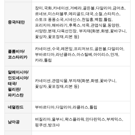
장미,국화,카네이션,거베라,골든볼,다알리아,금어초,
르네브,미스터블루,메리골드,대국,소철,스타치스,
스토크 퐁퐁소국,시네신스,천일홍,백합,튤립,
중국/대만
프리지아,해바라기,후룩스,석죽,관엽식물,동양란,
서양란,분재,다육선인장, 부자재(화분,화병,꽃바구니,
꽃상자,꽃포장재,리본 등)
카네이션,수국,레몬잎,프리저브드,골든볼,다알리아,
콜롬비아/
부바르디아,라넌큘러스,아스틸베,아이리스,안개,
코스타리카
카라,튤립
말레이시아/
인도네시아/
카네이션,관엽식물,부자재(화분,화병,꽃바구니,
태국/
꽃상자,꽃포장재,리본 등)
필리핀/
파키스탄
네덜란드
부바르디아,다알리아,라큘러스,튤립
버질리아,울부시,왁스플라워,만다린믹스,부케믹스,
남아공
핑쿠션,방크샤