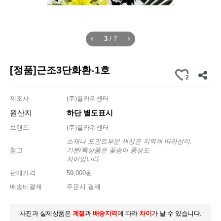
3
/
7
[정품]근조3단화환-1호
2
제조사
(주)플라워센터
원산지
하단 별도표시
브랜드
(주)플라워센터
소재나 포인트부분 색상은 지역에 따라상이.
참고
기본/특상품은 꽃송이 풍성도
차이입니다.
판매가격
59,000원
배송비결제
주문시 결제
사진과 실제상품은
계절
과
배송지역
에 따라
차이
가 날 수 있습니다.