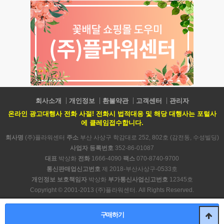
회사소개
개인정보
환불약관
고객센터
관리자
온라인 광고대행사 전화 사절! 전화시 법적대응 및 해당 대행사는 포털사
에 클레임접수합니다.
회사명
(주)플라워센터
주소
부산 사상구 학감대로 252, 802호 (감전동, 수성빌딩)
사업자 등록번호
352-86-01087
대표
박상화
전화
1666-4090
팩스
070-8740-9700
통신판매업신고번호
제 2018-부산사상구-0533호
개인정보 보호책임자
박상화
부가통신사업신고번호
12345호
Copyright © 2001-2013 (주)플라워센터. All Rights Reserved.
PC 버전
구매하기