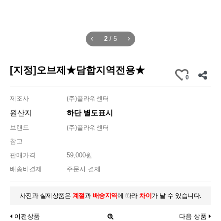
2
/
5
[지정]오브제★담합지역전용★
0
제조사
(주)플라워센터
원산지
하단 별도표시
브랜드
(주)플라워센터
참고
판매가격
59,000원
배송비결제
주문시 결제
사진과 실제상품은
계절
과
배송지역
에 따라
차이
가 날 수 있습니다.
이전상품
다음 상품