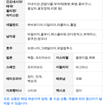
인도네시아/
카네이션,관엽식물,부자재(화분,화병,꽃바구니,
태국/
꽃상자,꽃포장재,리본 등)
필리핀/
파키스탄
네덜란드
부바르디아,다알리아,라큘러스,튤립
버질리아,울부시,왁스플라워,만다린믹스,부케믹스,
남아공
핑쿠션,방크샤
호주
브로니아,그레빌리아,유칼립투스
일본
백합, 프리저브드
이스라엘
엘엔지움,목화
스페인
프리저브드
이탈리아
라그라스
장미, 안개,
에티오피아
베트남
국화
백묘국
아르헨티나
스티파
멕시코
장미
모든 상품은 해당 배송지역 업체, 꽃 수급 상황, 계절에 따라 원산지가 달
라질 수 있습니다.