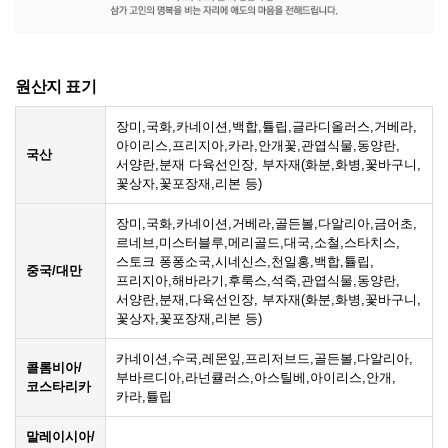
원산지 표기
장미,국화,카네이션,백합,튤립,글라디올러스,거베라,
아이리스,프리지아,카라,안개꽃,관엽식물,동양란,
국산
서양란,분재 다육선인장, 부자재(화분,화병,꽃바구니,
꽃상자,꽃포장재,리본 등)
장미,국화,카네이션,거베라,골든볼,다알리아,금어초,
르네브,미스터블루,메리골드,대국,소철,스타치스,
스토크 퐁퐁소국,시네신스,천일홍,백합,튤립,
중국/대만
프리지아,해바라기,후룩스,석죽,관엽식물,동양란,
서양란,분재,다육선인장, 부자재(화분,화병,꽃바구니,
꽃상자,꽃포장재,리본 등)
카네이션,수국,레몬잎,프리저브드,골든볼,다알리아,
콜롬비아/
부바르디아,라넌큘러스,아스틸베,아이리스,안개,
코스타리카
카라,튤립
말레이시아/