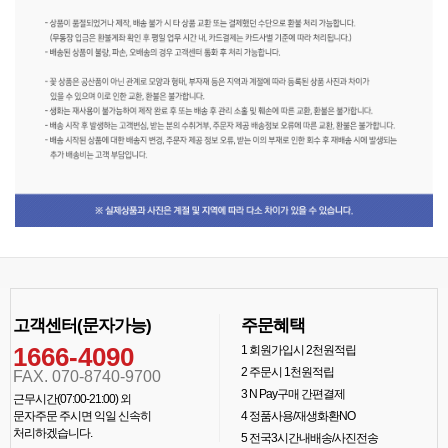
고객센터(문자가능)
주문혜택
1666-4090
1
회원가입시 2천원적립
2
주문시 1천원적립
FAX. 070-8740-9700
3
N Pay구매 간편결제
근무시간(07:00-21:00) 외
문자주문 주시면 익일 신속히
4
정품사용/재생화환NO
처리하겠습니다.
5
전국3시간내배송/사진전송