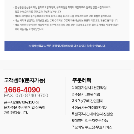
고객센터(문자가능)
주문혜택
1666-4090
1
회원가입시 2천원적립
2
주문시 1천원적립
FAX. 070-8740-9700
3
N Pay구매 간편결제
근무시간(07:00-21:00) 외
문자주문 주시면 익일 신속히
4
정품사용/재생화환NO
처리하겠습니다.
5
전국3시간내배송/사진전송
6
대표번호 문자주문가능
7
모바일 부고장-무료서비스