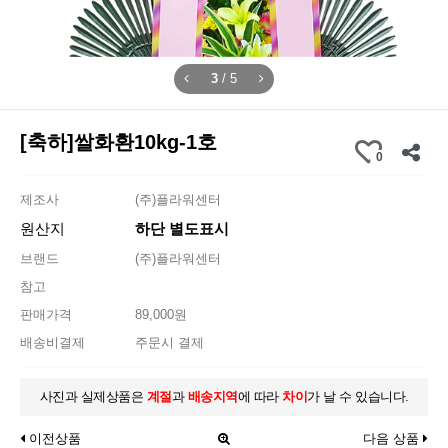
3
/
5
[축하]쌀화환10kg-1호
0
제조사
(주)플라워센터
원산지
하단 별도표시
브랜드
(주)플라워센터
참고
판매가격
89,000원
배송비결제
주문시 결제
사진과 실제상품은
계절
과
배송지역
에 따라
차이
가 날 수 있습니다.
이전상품
다음 상품