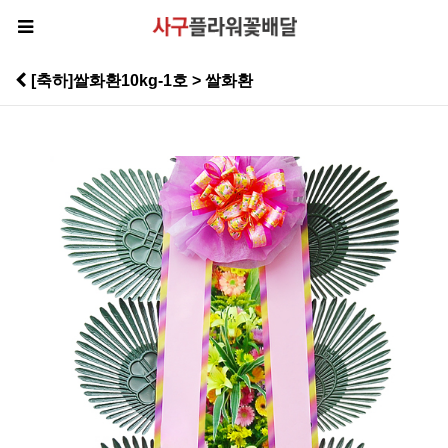
[축하]쌀화환10kg-1호 > 쌀화환