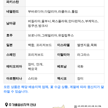
파키스탄
네덜란드
부바르디아,다알리아,라큘러스,튤립
버질리아,울부시,왁스플라워,만다린믹스,부케믹스,
남아공
핑쿠션,방크샤
호주
브로니아,그레빌리아,유칼립투스
일본
백합, 프리저브드
이스라엘
엘엔지움,목화
스페인
프리저브드
이탈리아
라그라스
장미, 안개,
에티오피아
베트남
국화
백묘국
아르헨티나
스티파
멕시코
장미
모든 상품은 해당 배송지역 업체, 꽃 수급 상황, 계절에 따라 원산지가 달
라질 수 있습니다.