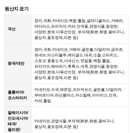
원산지 표기
장미,국화,카네이션,백합,튤립,글라디올러스,거베라,
아이리스,프리지아,카라,안개꽃,관엽식물,동양란,
국산
서양란,분재 다육선인장, 부자재(화분,화병,꽃바구니,
꽃상자,꽃포장재,리본 등)
장미,국화,카네이션,거베라,골든볼,다알리아,금어초,
르네브,미스터블루,메리골드,대국,소철,스타치스,
스토크 퐁퐁소국,시네신스,천일홍,백합,튤립,
중국/대만
프리지아,해바라기,후룩스,석죽,관엽식물,동양란,
서양란,분재,다육선인장, 부자재(화분,화병,꽃바구니,
꽃상자,꽃포장재,리본 등)
카네이션,수국,레몬잎,프리저브드,골든볼,다알리아,
콜롬비아/
부바르디아,라넌큘러스,아스틸베,아이리스,안개,
코스타리카
카라,튤립
말레이시아/
인도네시아/
카네이션,관엽식물,부자재(화분,화병,꽃바구니,
태국/
꽃상자,꽃포장재,리본 등)
필리핀/