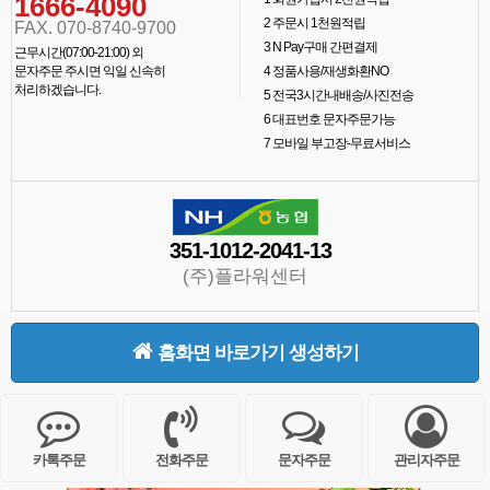
1666-4090
2
주문시 1천원적립
FAX. 070-8740-9700
3
N Pay구매 간편결제
근무시간(07:00-21:00) 외
문자주문 주시면 익일 신속히
4
정품사용/재생화환NO
처리하겠습니다.
5
전국3시간내배송/사진전송
6
대표번호 문자주문가능
7
모바일 부고장-무료서비스
351-1012-2041-13
(주)플라워센터
홈화면 바로가기 생성하기
카톡주문
전화주문
문자주문
관리자주문