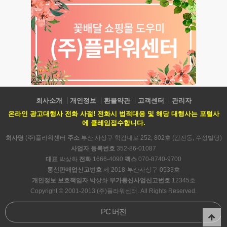
회사소개
개인정보
환불약관
고객센터
관리자
온라인 광고대행사 전화 사절! 전화시 법적대응 및 해당 대행사는 포털사
에 클레임접수합니다.
회사명
(주)플라워센터
주소
부산 사상구 학감대로 252, 802호 (감전동, 수성빌딩)
사업자 등록번호
352-86-01087
대표
박상화
전화
1666-4090
팩스
070-8740-9700
통신판매업신고번호
제 2018-부산사상구-0533호
개인정보 보호책임자
박상화
부가통신사업신고번호
12345호
Copyright © 2001-2013 (주)플라워센터. All Rights Reserved.
PC 버전